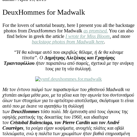
DeuxHommes for Madwalk
For the lovers of sartorial beauty, here I present you all the backstage
photos from
DeuxHommes
for Madwalk
as promised.
You can also
find below in greek the article
I wrote for Miss Bloom
,
and more
backstage photos from Madwalk here
.
“Ή θα κάναμε αυτό που ακριβώς θέλαμε, ή δε θα κάναμε
τίποτα”. Ο
Δημήτρης Αλεξάκης και Γρηγόρης
Τριανταφύλλου
ήταν παραπάνω από σαφείς, σχετικά με την ανάγκη
τους για τη νέα συλλογή.
Mε τον έντονο παλμό των παρασκηνίων του χθεσινού Μadwalk να
χτυπάει ακόμα μέσα μου, με τα γέλια και την αγωνία του συντονισμού
όλων των στοιχείων για το αρτιότερο αποτέλεσμα, σκέφτομαι τι είναι
αυτό που με έκανε να αγαπήσω τη συλλογή
των
DeuxHommes
τόσο πολύ. Με έμπνευση από τους όγκους της
υψηλής ραπτικής της δεκαετίας του 1960, και ιδιαίτερα
τον
Cristobal Balenciaga, τον Pierre Cardin και τον André
Courrèges
, τα ρούχα είχαν κοψίματα, ανοιχτές πλάτες και οβάλ
τελειώματα, ενώ η παλέτα των χρωμάτων ήταν βαθιά επηρεασμένη