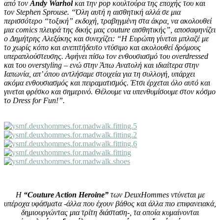
από τον
Andy Warhol
και την pop κουλτούρα της εποχής του και
τον Stephen Sprouse. “Όλη αυτή η αισθητική αλλά σε μια
περισσότερο “τοξική” εκδοχή, τραβηγμένη στα άκρα, να ακολουθεί
μια comics πλευρά της δικής μας couture αισθητικής”, αποσαφηνίζει
ο Δημήτρης Αλεξάκης και συνεχίζει: “Η Ευρώπη γίνεται μπλαζέ με
το χωρίς κόπο και ανεπιτήδευτο ντύσιμο και ακολουθεί δρόμους
υπεραπλούστευσης. Αφήνει πίσω τον ενθουσιασμό του overdressed
και του overstyling – ενώ στην Άπω Ανατολή και ιδιαίτερα στην
Ιαπωνία, απ’ όπου αντλήσαμε στοιχεία για τη συλλογή, υπάρχει
ακόμα ενθουσιασμός και πειραματισμός. Έτσι έρχεται όλο αυτό και
γινεται φρέσκο και σημερινό. Θέλουμε να υπενθυμίσουμε στον κόσμο
το Dress for Fun!”.
Η
“Couture Action Heroine”
των DeuxHommes ντύνεται με
υπέροχα υφάσματα -άλλα που έχουν βάθος και άλλα πιο επιφανειακά,
δημιουργώντας μια τρίτη διάσταση-, τα οποία κυμαίνονται