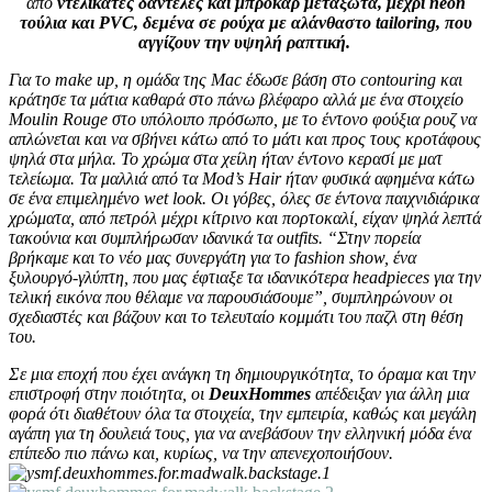
από
ντελικάτες δαντέλες και μπροκάρ μεταξωτά, μέχρι neon
τούλια και PVC, δεμένα σε ρούχα με αλάνθαστο tailoring, που
αγγίζουν την υψηλή ραπτική.
Για το make up, η ομάδα της Mac έδωσε βάση στο contouring και
κράτησε τα μάτια καθαρά στο πάνω βλέφαρο αλλά με ένα στοιχείο
Moulin Rouge στο υπόλοιπο πρόσωπο, με το έντονο φούξια ρουζ να
απλώνεται και να σβήνει κάτω από το μάτι και προς τους κροτάφους
ψηλά στα μήλα. Το χρώμα στα χείλη ήταν έντονο κερασί με ματ
τελείωμα. Τα μαλλιά από τα Mod’s Hair ήταν φυσικά αφημένα κάτω
σε ένα επιμελημένο wet look. Οι γόβες, όλες σε έντονα παιχνιδιάρικα
χρώματα, από πετρόλ μέχρι κίτρινο και πορτοκαλί, είχαν ψηλά λεπτά
τακούνια και συμπλήρωσαν ιδανικά τα outfits. “Στην πορεία
βρήκαμε και το νέο μας συνεργάτη για το fashion show, ένα
ξυλουργό-γλύπτη, που μας έφτιαξε τα ιδανικότερα headpieces για την
τελική εικόνα που θέλαμε να παρουσιάσουμε”, συμπληρώνουν οι
σχεδιαστές και βάζουν και το τελευταίο κομμάτι του παζλ στη θέση
του.
Σε μια εποχή που έχει ανάγκη τη δημιουργικότητα, το όραμα και την
επιστροφή στην ποιότητα, οι
DeuxHommes
απέδειξαν για άλλη μια
φορά ότι διαθέτουν όλα τα στοιχεία, την εμπειρία, καθώς και μεγάλη
αγάπη για τη δουλειά τους, για να ανεβάσουν την ελληνική μόδα ένα
επίπεδο πιο πάνω και, κυρίως, να την απενεχοποιήσουν.